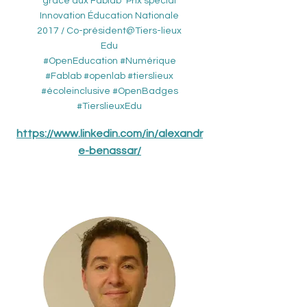
grâce aux Fablab" Prix spécial
Innovation Éducation Nationale
2017 / Co-président@Tiers-lieux
Edu
#OpenEducation #Numérique
#Fablab #openlab #tierslieux
#écoleinclusive #OpenBadges
#TierslieuxEdu
https://www.linkedin.com/in/alexandr
e-benassar/