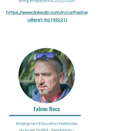
ering #MakeAfrica 2022/2024
https://www.linkedin.com/in/catherine
-villeret-6a149221/
Fabien Roca
Enseignant Éducation Nationale
au lycée Maillol - Perpignan--