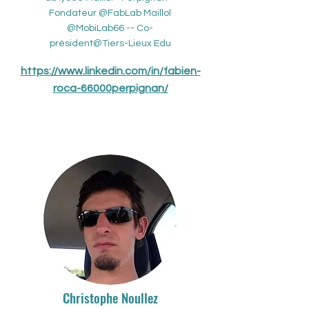
Fondateur @FabLab Maillol
@MobiLab66 -- Co-
président@Tiers-Lieux Edu
https://www.linkedin.com/in/fabien-
roca-66000perpignan/
Christophe Noullez