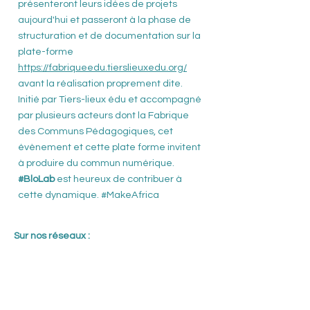
présenteront leurs idées de projets
aujourd'hui et passeront à la phase de
structuration et de documentation sur la
plate-forme
https://fabriqueedu.tierslieuxedu.org/
avant la réalisation proprement dite.
Initié par
Tiers-lieux éd
u et accompagné
par plusieurs acteurs dont la
Fabrique
des Communs Pédagogique
s, cet
évènement et cette plate forme invitent
à produire du commun numérique.
#BloLa
b
est heureux de contribuer à
cette dynamique.
#MakeAfric
a
Sur nos réseaux :